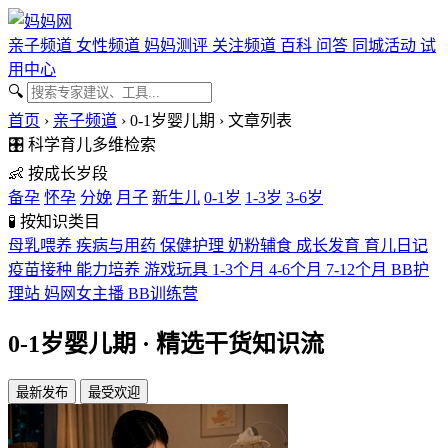
亲子频道
女性频道
妈妈测评
关注频道
百科
问答
同城活动
试
用中心
🔍
首页
›
亲子频道
›
0-1岁婴儿期
›
文章列表
🎛️
科学育儿多维检索
👶
按成长岁段
备孕
怀孕
分娩
月子
新生儿
0-1岁
1-3岁
3-6岁
🧪
按知识类目
母乳喂养
疾病与用药
保健护理
奶粉辅食
成长发育
育儿日记
疫苗接种
能力培养
游戏玩具
1-3个月
4-6个月
7-12个月
BB护
理站
妈网女主播
BB训练营
0-1岁婴儿期
· 精选干货知识流
最新发布
最受欢迎