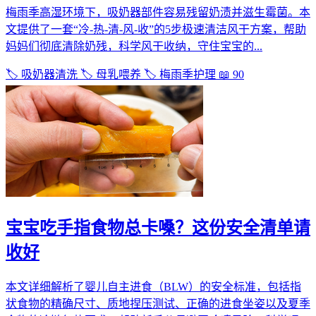
梅雨季高湿环境下，吸奶器部件容易残留奶渍并滋生霉菌。本
文提供了一套“冷-热-清-风-收”的5步极速清洁风干方案，帮助
妈妈们彻底清除奶残，科学风干收纳，守住宝宝的...
🏷️ 吸奶器清洗
🏷️ 母乳喂养
🏷️ 梅雨季护理
📖 90
宝宝吃手指食物总卡嗓？这份安全清单请
收好
本文详细解析了婴儿自主进食（BLW）的安全标准，包括指
状食物的精确尺寸、质地捏压测试、正确的进食坐姿以及夏季