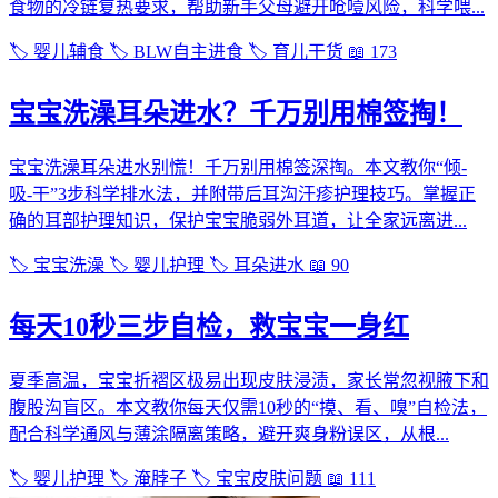
食物的冷链复热要求，帮助新手父母避开呛噎风险，科学喂...
🏷️ 婴儿辅食
🏷️ BLW自主进食
🏷️ 育儿干货
📖 173
宝宝洗澡耳朵进水？千万别用棉签掏！
宝宝洗澡耳朵进水别慌！千万别用棉签深掏。本文教你“倾-
吸-干”3步科学排水法，并附带后耳沟汗疹护理技巧。掌握正
确的耳部护理知识，保护宝宝脆弱外耳道，让全家远离进...
🏷️ 宝宝洗澡
🏷️ 婴儿护理
🏷️ 耳朵进水
📖 90
每天10秒三步自检，救宝宝一身红
夏季高温，宝宝折褶区极易出现皮肤浸渍，家长常忽视腋下和
腹股沟盲区。本文教你每天仅需10秒的“摸、看、嗅”自检法，
配合科学通风与薄涂隔离策略，避开爽身粉误区，从根...
🏷️ 婴儿护理
🏷️ 淹脖子
🏷️ 宝宝皮肤问题
📖 111