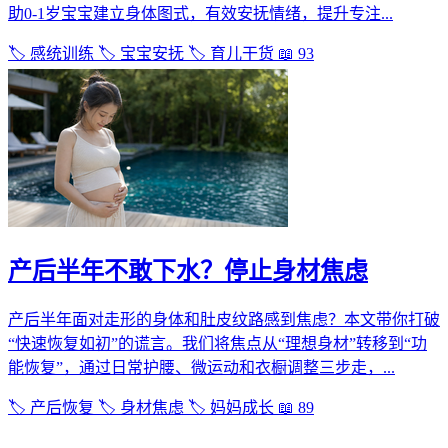
助0-1岁宝宝建立身体图式，有效安抚情绪，提升专注...
🏷️ 感统训练
🏷️ 宝宝安抚
🏷️ 育儿干货
📖 93
产后半年不敢下水？停止身材焦虑
产后半年面对走形的身体和肚皮纹路感到焦虑？本文带你打破
“快速恢复如初”的谎言。我们将焦点从“理想身材”转移到“功
能恢复”，通过日常护腰、微运动和衣橱调整三步走，...
🏷️ 产后恢复
🏷️ 身材焦虑
🏷️ 妈妈成长
📖 89