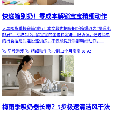
快递箱别扔！零成本解锁宝宝精细动作
大暑囤货季快递箱别扔！本文教你把废旧纸箱爆改为“投递小
邮局”，专攻7-12月龄宝宝的坐位稳定与手眼协调。通过简单
的拇食捏与对准投递训练，不仅能提升手部精细动作，...
🏷️ 早教游戏
🏷️ 精细动作
🏷️ 7到12个月宝宝
📖 92
梅雨季吸奶器长霉？5步极速清洁风干法