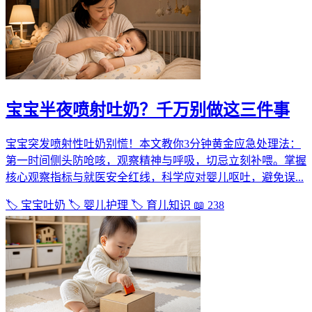
宝宝半夜喷射吐奶？千万别做这三件事
宝宝突发喷射性吐奶别慌！本文教你3分钟黄金应急处理法：
第一时间侧头防呛咳，观察精神与呼吸，切忌立刻补喂。掌握
核心观察指标与就医安全红线，科学应对婴儿呕吐，避免误...
🏷️ 宝宝吐奶
🏷️ 婴儿护理
🏷️ 育儿知识
📖 238