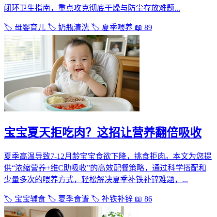
闭环卫生指南，重点攻克彻底干燥与防尘存放难题...
🏷️ 母婴育儿
🏷️ 奶瓶清洗
🏷️ 夏季喂养
📖 89
宝宝夏天拒吃肉？这招让营养翻倍吸收
夏季高温导致7-12月龄宝宝食欲下降，挑食拒肉。本文为您提
供“浓缩营养+维C助吸收”的高效配餐策略，通过科学搭配和
少量多次的喂养方式，轻松解决夏季补铁补锌难题，...
🏷️ 宝宝辅食
🏷️ 夏季食谱
🏷️ 补铁补锌
📖 86