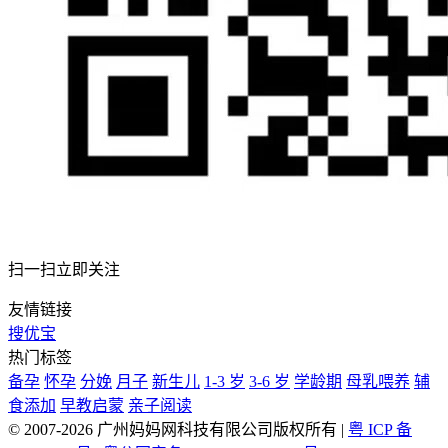
扫一扫立即关注
友情链接
搜优宝
热门标签
备孕
怀孕
分娩
月子
新生儿
1-3 岁
3-6 岁
学龄期
母乳喂养
辅
食添加
早教启蒙
亲子阅读
© 2007-2026 广州妈妈网科技有限公司版权所有
|
粤 ICP 备