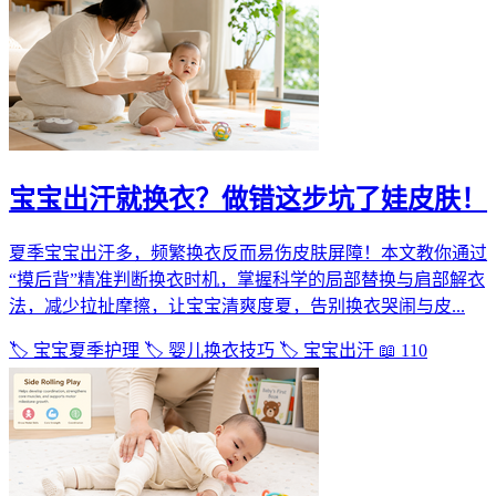
宝宝出汗就换衣？做错这步坑了娃皮肤！
夏季宝宝出汗多，频繁换衣反而易伤皮肤屏障！本文教你通过
“摸后背”精准判断换衣时机，掌握科学的局部替换与肩部解衣
法，减少拉扯摩擦，让宝宝清爽度夏，告别换衣哭闹与皮...
🏷️ 宝宝夏季护理
🏷️ 婴儿换衣技巧
🏷️ 宝宝出汗
📖 110