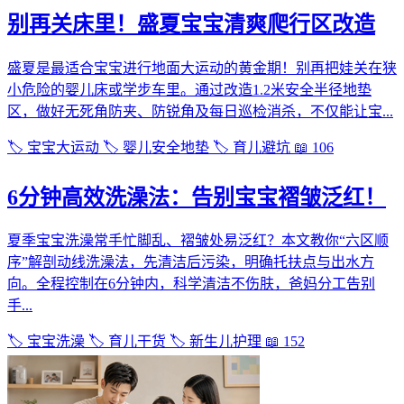
别再关床里！盛夏宝宝清爽爬行区改造
盛夏是最适合宝宝进行地面大运动的黄金期！别再把娃关在狭
小危险的婴儿床或学步车里。通过改造1.2米安全半径地垫
区，做好无死角防夹、防锐角及每日巡检消杀，不仅能让宝...
🏷️ 宝宝大运动
🏷️ 婴儿安全地垫
🏷️ 育儿避坑
📖 106
6分钟高效洗澡法：告别宝宝褶皱泛红！
夏季宝宝洗澡常手忙脚乱、褶皱处易泛红？本文教你“六区顺
序”解剖动线洗澡法，先清洁后污染，明确托扶点与出水方
向。全程控制在6分钟内，科学清洁不伤肤，爸妈分工告别
手...
🏷️ 宝宝洗澡
🏷️ 育儿干货
🏷️ 新生儿护理
📖 152