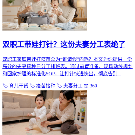
双职工带娃打针？这份夫妻分工表绝了
双职工家庭带娃打疫苗总为“谁请假”内耗？本文为你提供一份
高效的夫妻接种日分工排班表。通过前置准备、现场动线规划
和回家护理的标准化SOP，让打针快进快出，彻底告别...
🏷️ 育儿干货
🏷️ 疫苗接种
🏷️ 夫妻分工
📖 360