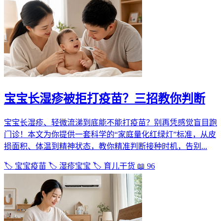
宝宝长湿疹被拒打疫苗？三招教你判断
宝宝长湿疹、轻微流涕到底能不能打疫苗？别再凭感觉盲目跑
门诊！本文为你提供一套科学的“家庭量化红绿灯”标准，从皮
损面积、体温到精神状态，教你精准判断接种时机，告别...
🏷️ 宝宝疫苗
🏷️ 湿疹宝宝
🏷️ 育儿干货
📖 96