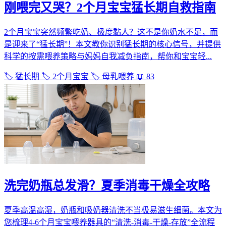
刚喂完又哭？2个月宝宝猛长期自救指南
2个月宝宝突然频繁吃奶、极度黏人？这不是你奶水不足，而
是迎来了“猛长期”！本文教你识别猛长期的核心信号，并提供
科学的按需喂养策略与妈妈自我减负指南，帮你和宝宝轻...
🏷️ 猛长期
🏷️ 2个月宝宝
🏷️ 母乳喂养
📖 83
洗完奶瓶总发滑？夏季消毒干燥全攻略
夏季高温高湿，奶瓶和吸奶器清洗不当极易滋生细菌。本文为
您梳理4-6个月宝宝喂养器具的“清洗-消毒-干燥-存放”全流程