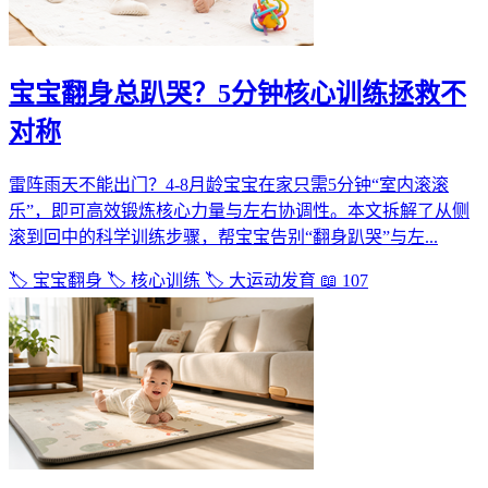
宝宝翻身总趴哭？5分钟核心训练拯救不
对称
雷阵雨天不能出门？4-8月龄宝宝在家只需5分钟“室内滚滚
乐”，即可高效锻炼核心力量与左右协调性。本文拆解了从侧
滚到回中的科学训练步骤，帮宝宝告别“翻身趴哭”与左...
🏷️ 宝宝翻身
🏷️ 核心训练
🏷️ 大运动发育
📖 107