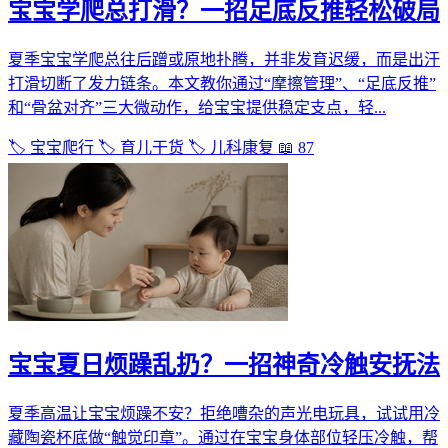
宝宝学爬总打滑？一招足底反推轻松破局
夏季宝宝学爬总往后蹭或原地扑腾，并非发育迟缓，而是出汗
打滑切断了发力链条。本文教你通过“摩擦管理”、“足底反推”
和“骨盆对齐”三大微动作，给宝宝提供稳定支点，轻...
🏷️ 宝宝爬行
🏷️ 育儿干货
🏷️ 儿科康复
📖 87
宝宝夏日烦躁乱扔？一招神奇冷触安抚法
夏季高温让宝宝烦躁不安？拒绝嘈杂的声光电玩具，试试用冷
藏陶瓷杯底做“触觉印章”。通过在宝宝身体部位轻压冷触，帮