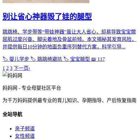
别让省心神器毁了娃的腿型
跳跳椅、学步带等“带娃神器”虽让大人省心，却易导致宝宝髋
屈肌过度兴奋、脚尖着地及骨盆前倾。本文揭秘其发育风险，
并提供每日10分钟的地面负重序列替代方案，科学引导...
🏷️ 婴儿学步
🏷️ 跳跳椅避坑
🏷️ 宝宝腿型
📖 117
1
2
3
下一页›
妈妈网 - 专业母婴社区平台
为千万妈妈提供最专业的育儿知识、孕期指导、产后恢复指南
全站导航
亲子频道
女性频道