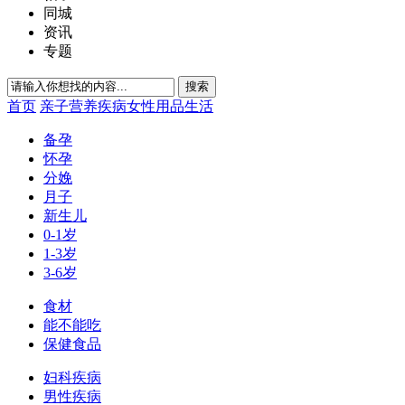
同城
资讯
专题
搜索
首页
亲子
营养
疾病
女性
用品
生活
备孕
怀孕
分娩
月子
新生儿
0-1岁
1-3岁
3-6岁
食材
能不能吃
保健食品
妇科疾病
男性疾病