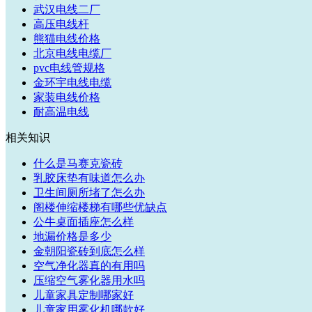
武汉电线二厂
高压电线杆
熊猫电线价格
北京电线电缆厂
pvc电线管规格
金环宇电线电缆
家装电线价格
耐高温电线
相关知识
什么是马赛克瓷砖
乳胶床垫有味道怎么办
卫生间厕所堵了怎么办
阁楼伸缩楼梯有哪些优缺点
公牛桌面插座怎么样
地漏价格是多少
金朝阳瓷砖到底怎么样
空气净化器真的有用吗
压缩空气雾化器用水吗
儿童家具定制哪家好
儿童家用雾化机哪款好