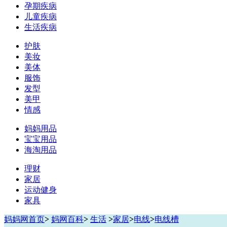
孕期疾病
儿童疾病
生活疾病
护肤
美妆
美体
服饰
发型
美甲
情感
妈妈用品
宝宝用品
海淘用品
理财
家居
运动健身
家具
妈妈网首页
>
妈网百科
>
生活
>
家居
>
电线
>
电线槽