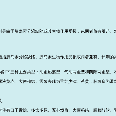
则是由于胰岛素分泌缺陷或其生物作用受损，或两者兼有引起。
包括胰岛素分泌缺陷、胰岛素生物作用受损或两者兼有。长期的
为以下三种主要类型：阴虚热盛型、气阴两虚型和阴阳两虚型。
尿液黄赤、大便秘结。舌象表现为舌红少津、苔黄，脉象多为滑
黄。
时伴有口干舌燥、多饮多尿、五心烦热、大便秘结、腰膝酸软。