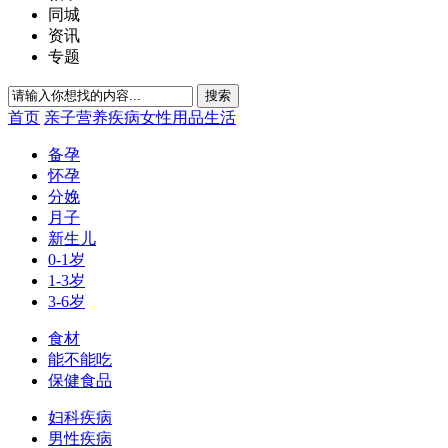
同城
资讯
专题
搜索
首页
亲子
营养
疾病
女性
用品
生活
备孕
怀孕
分娩
月子
新生儿
0-1岁
1-3岁
3-6岁
食材
能不能吃
保健食品
妇科疾病
男性疾病