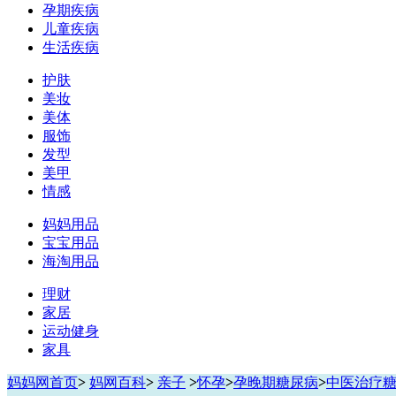
孕期疾病
儿童疾病
生活疾病
护肤
美妆
美体
服饰
发型
美甲
情感
妈妈用品
宝宝用品
海淘用品
理财
家居
运动健身
家具
妈妈网首页
>
妈网百科
>
亲子
>
怀孕
>
孕晚期糖尿病
>
中医治疗