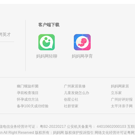
客户端下载
聘英才
妈妈网轻聊
妈妈网孕育
幽门螺旋杆菌
广州家居装修
妈妈网家居
孕前检查项目
儿童发烧怎么办
立乐家
怀孕成功方法
创星公社
广州好评好报
备孕100天成功经验
社群管家
太平洋亲子网
 增值电信业务经营许可证： 粤B2-20220217 公安机关备案号：
44010602000103
互联
cn All Right Reserved 版权所有：妈妈网
版权保护投诉指引
网络文化经营许可证粤网文[20