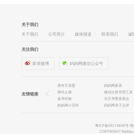
关于我们
关于我们
公司简介
媒体报道
联系我们
诚
关注我们
新浪微博
妈妈网微信公众号
爱奇艺母婴
妈妈网家居
痛经止痛
微信社群管理工具
友情链接
备孕经验
京正孕婴童展会
妈妈网小百科
妈妈网亲子点评
女性百科
杨刚
寻医问药药品网
小孩教育金
儿童退烧药
粤ICP备09174648号
孕婴童
COPYRIGHT MaMa.
退烧小妙招
杨刚