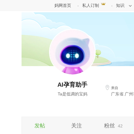
妈网首页
私人订制
知识
AI孕育助手
来自
Ta是低调的宝妈
广东省.广州
发帖
关注
粉丝
42