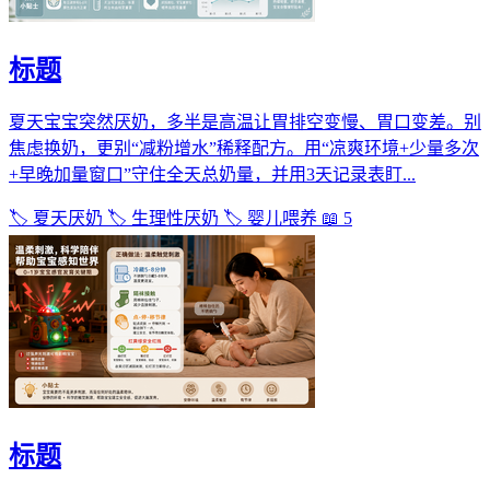
标题
夏天宝宝突然厌奶，多半是高温让胃排空变慢、胃口变差。别
焦虑换奶，更别“减粉增水”稀释配方。用“凉爽环境+少量多次
+早晚加量窗口”守住全天总奶量，并用3天记录表盯...
🏷️ 夏天厌奶
🏷️ 生理性厌奶
🏷️ 婴儿喂养
📖 5
标题