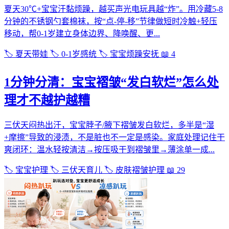
夏天30℃+宝宝汗黏烦躁，越买声光电玩具越“炸”。用冷藏5-8
分钟的不锈钢勺套棉袜，按“点-停-移”节律做短时冷触+轻压
移动，帮0-1岁建立身体边界、降唤醒、更...
🏷️ 夏天带娃
🏷️ 0-1岁感统
🏷️ 宝宝烦躁安抚
📖 4
1分钟分清：宝宝褶皱“发白软烂”怎么处
理才不越护越糟
三伏天闷热出汗，宝宝脖子/腋下褶皱发白软烂，多半是“湿
+摩擦”导致的浸渍，不是脏也不一定是感染。家庭处理记住干
爽闭环：温水轻按清洁→按压吸干到褶皱里→薄涂单一成...
🏷️ 宝宝护理
🏷️ 三伏天育儿
🏷️ 皮肤褶皱护理
📖 29