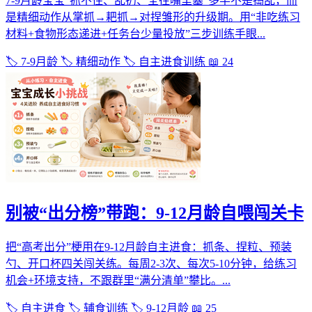
7-9月龄宝宝“抓不住、乱扔、全往嘴里塞”多半不是捣乱，而
是精细动作从掌抓→耙抓→对捏雏形的升级期。用“非吃练习
材料+食物形态递进+任务台少量投放”三步训练手眼...
🏷️ 7-9月龄
🏷️ 精细动作
🏷️ 自主进食训练
📖 24
别被“出分榜”带跑：9-12月龄自喂闯关卡
把“高考出分”梗用在9-12月龄自主进食：抓条、捏粒、预装
勺、开口杯四关闯关练。每周2-3次、每次5-10分钟，给练习
机会+环境支持，不跟群里“满分清单”攀比。...
🏷️ 自主进食
🏷️ 辅食训练
🏷️ 9-12月龄
📖 25