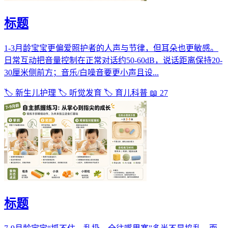
标题
1-3月龄宝宝更偏爱照护者的人声与节律，但耳朵也更敏感。
日常互动把音量控制在正常对话约50-60dB，说话距离保持20-
30厘米侧前方；音乐/白噪音要更小声且设...
🏷️ 新生儿护理
🏷️ 听觉发育
🏷️ 育儿科普
📖 27
标题