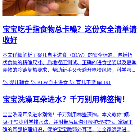
宝宝吃手指食物总卡嗓？这份安全清单请
收好
本文详细解析了婴儿自主进食（BLW）的安全标准，包括指
状食物的精确尺寸、质地捏压测试、正确的进食坐姿以及夏季
食物的冷链复热要求，帮助新手父母避开呛噎风险，科学喂...
🏷️ 婴儿辅食
🏷️ BLW自主进食
🏷️ 育儿干货
📖 191
宝宝洗澡耳朵进水？千万别用棉签掏！
宝宝洗澡耳朵进水别慌！千万别用棉签深掏。本文教你“倾-
吸-干”3步科学排水法，并附带后耳沟汗疹护理技巧。掌握正
确的耳部护理知识，保护宝宝脆弱外耳道，让全家远离进...