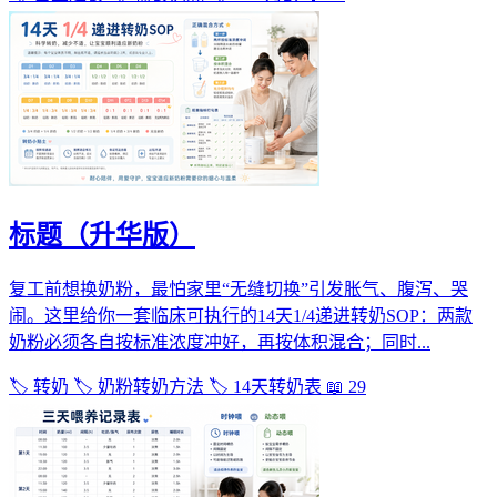
标题（升华版）
复工前想换奶粉，最怕家里“无缝切换”引发胀气、腹泻、哭
闹。这里给你一套临床可执行的14天1/4递进转奶SOP：两款
奶粉必须各自按标准浓度冲好，再按体积混合；同时...
🏷️ 转奶
🏷️ 奶粉转奶方法
🏷️ 14天转奶表
📖 29