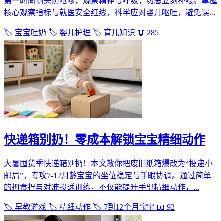
第一时间侧头防呛咳，观察精神与呼吸，切忌立刻补喂。掌握
核心观察指标与就医安全红线，科学应对婴儿呕吐，避免误...
🏷️ 宝宝吐奶
🏷️ 婴儿护理
🏷️ 育儿知识
📖 285
快递箱别扔！零成本解锁宝宝精细动作
大暑囤货季快递箱别扔！本文教你把废旧纸箱爆改为“投递小
邮局”，专攻7-12月龄宝宝的坐位稳定与手眼协调。通过简单
的拇食捏与对准投递训练，不仅能提升手部精细动作，...
🏷️ 早教游戏
🏷️ 精细动作
🏷️ 7到12个月宝宝
📖 92