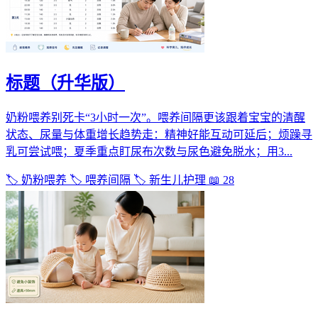
标题（升华版）
奶粉喂养别死卡“3小时一次”。喂养间隔更该跟着宝宝的清醒
状态、尿量与体重增长趋势走：精神好能互动可延后；烦躁寻
乳可尝试喂；夏季重点盯尿布次数与尿色避免脱水；用3...
🏷️ 奶粉喂养
🏷️ 喂养间隔
🏷️ 新生儿护理
📖 28