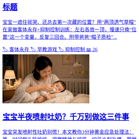
标题
宝宝一遮住就哭、还总去第一次藏的位置？用“两顶透气草帽”
在家做客体永存+抑制控制训练：左右各放一顶，慢速只换“位
置”这一个变量，反复三回合。附带爸爸“帽子质检”...
🏷️ 客体永存
🏷️ 早教游戏
🏷️ 抑制控制
📖 26
宝宝半夜喷射吐奶？千万别做这三件事
宝宝突发喷射性吐奶别慌！本文教你3分钟黄金应急处理法：