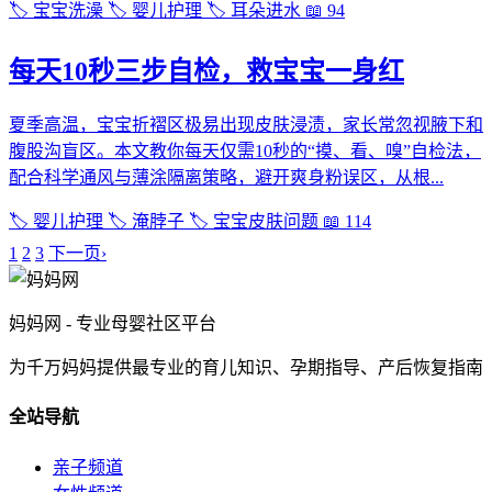
🏷️ 宝宝洗澡
🏷️ 婴儿护理
🏷️ 耳朵进水
📖 94
每天10秒三步自检，救宝宝一身红
夏季高温，宝宝折褶区极易出现皮肤浸渍，家长常忽视腋下和
腹股沟盲区。本文教你每天仅需10秒的“摸、看、嗅”自检法，
配合科学通风与薄涂隔离策略，避开爽身粉误区，从根...
🏷️ 婴儿护理
🏷️ 淹脖子
🏷️ 宝宝皮肤问题
📖 114
1
2
3
下一页›
妈妈网 - 专业母婴社区平台
为千万妈妈提供最专业的育儿知识、孕期指导、产后恢复指南
全站导航
亲子频道