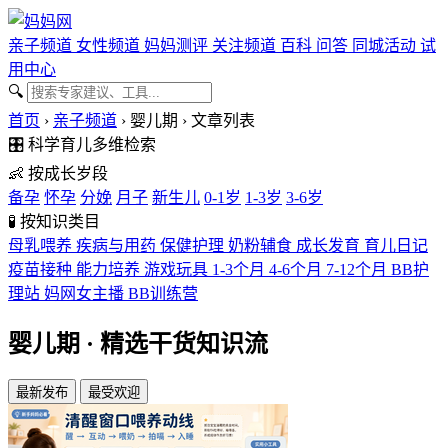
亲子频道
女性频道
妈妈测评
关注频道
百科
问答
同城活动
试
用中心
🔍
首页
›
亲子频道
›
婴儿期
›
文章列表
🎛️
科学育儿多维检索
👶
按成长岁段
备孕
怀孕
分娩
月子
新生儿
0-1岁
1-3岁
3-6岁
🧪
按知识类目
母乳喂养
疾病与用药
保健护理
奶粉辅食
成长发育
育儿日记
疫苗接种
能力培养
游戏玩具
1-3个月
4-6个月
7-12个月
BB护
理站
妈网女主播
BB训练营
婴儿期
· 精选干货知识流
最新发布
最受欢迎