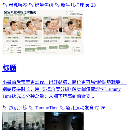
🏷️ 母乳喂养
🏷️ 奶量焦虑
🏷️ 新生儿护理
📖 23
标题
小暑前后宝宝更烦躁、出汗黏腻，趴位更容易“脸贴垫就哭”。
别硬按拼时长，用“支撑角度分级+触觉阈值管理”把Tummy
Time拆成15分钟总量：从胸下垫高到前臂支...
🏷️ 趴趴训练
🏷️ TummyTime
🏷️ 婴儿运动发育
📖 26