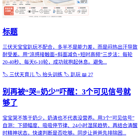
标题
三伏天宝宝趴玩不配合，多半不是能力差，而是闷热出汗导致
耐受差。用“凉感接触面+斜面减负+短时高频”三步法：每轮
20-40秒、每天6-10轮，成功就抱起休息。避免...
🏷️ 三伏天育儿
🏷️ 抬头训练
🏷️ 趴玩
📖 27
别再被“哭=奶少”吓醒：3个可见信号就
够了
宝宝哭不等于奶少，奶清也不代表没营养。用3个“可见信号”
自测：下颌幅度、吸吸停节律、24小时湿尿趋势，再结合清醒
时精神状态，快速判断是否吃够。同步让爸爸先排除困...