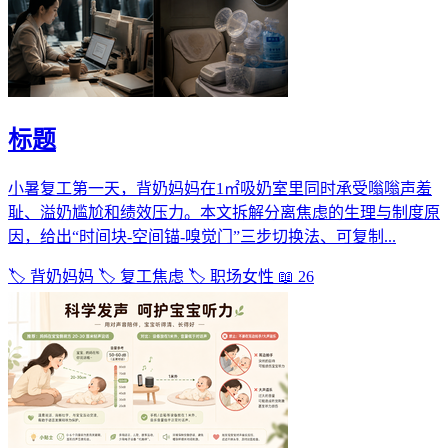
标题
小暑复工第一天，背奶妈妈在1㎡吸奶室里同时承受嗡嗡声羞
耻、溢奶尴尬和绩效压力。本文拆解分离焦虑的生理与制度原
因，给出“时间块-空间锚-嗅觉门”三步切换法、可复制...
🏷️ 背奶妈妈
🏷️ 复工焦虑
🏷️ 职场女性
📖 26