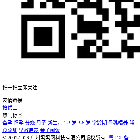
扫一扫立即关注
友情链接
搜优宝
热门标签
备孕
怀孕
分娩
月子
新生儿
1-3 岁
3-6 岁
学龄期
母乳喂养
辅
食添加
早教启蒙
亲子阅读
© 2007-2026 广州妈妈网科技有限公司版权所有
|
粤 ICP 备