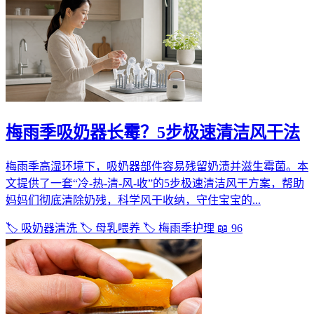
梅雨季吸奶器长霉？5步极速清洁风干法
梅雨季高湿环境下，吸奶器部件容易残留奶渍并滋生霉菌。本
文提供了一套“冷-热-清-风-收”的5步极速清洁风干方案，帮助
妈妈们彻底清除奶残，科学风干收纳，守住宝宝的...
🏷️ 吸奶器清洗
🏷️ 母乳喂养
🏷️ 梅雨季护理
📖 96