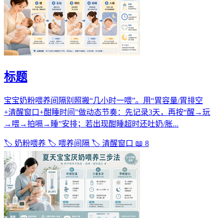
标题
宝宝奶粉喂养间隔别照搬“几小时一喂”。用“胃容量/胃排空
+清醒窗口+酣睡时间”做动态节奏：先记录3天，再按“醒→玩
→喂→拍嗝→睡”安排；若出现酣睡超时还吐奶/胀...
🏷️ 奶粉喂养
🏷️ 喂养间隔
🏷️ 清醒窗口
📖 8