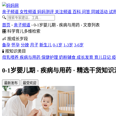
亲子频道
女性频道
妈妈测评
关注频道
百科
问答
同城活动
试
🔍
首页
›
亲子频道
›
0-1岁婴儿期 - 疾病与用药
›
文章列表
🎛️
科学育儿多维检索
👶
按成长岁段
备孕
怀孕
分娩
月子
新生儿
0-1岁
1-3岁
3-6岁
🧪
按知识类目
母乳喂养
疾病与用药
保健护理
奶粉辅食
成长发育
育儿日记
0-1岁婴儿期 - 疾病与用药
· 精选干货知识
最新发布
最受欢迎