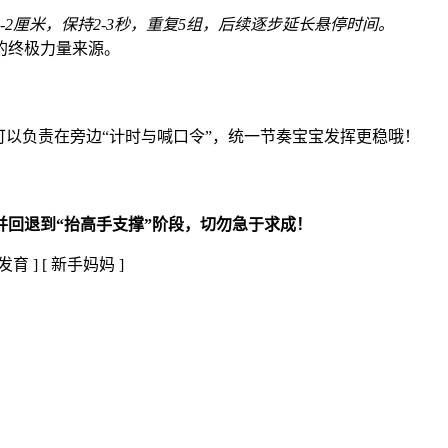
2厘米，保持2-3秒，重复5组，后续逐步延长悬停时间。
的终极力量来源。
可以负责在旁边“计时与喊口令”，统一节奏宝宝发挥更稳哦！
并回退到“抬高手支撑”阶段，切勿急于求成！
发育 ]
[ 新手妈妈 ]