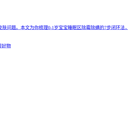
肤问题。本文为你梳理0-1岁宝宝睡眠区除霉除螨的7步闭环
母婴好物