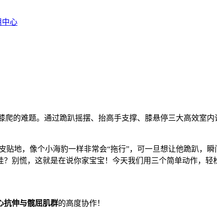
用中心
到手膝爬的难题。通过跪趴摇摆、抬高手支撑、膝悬停三大高效室
肚皮贴地，像个小海豹一样非常会“拖行”，可一旦想让他跪趴，瞬
娃？别慌，这就是在说你家宝宝！今天我们用三个简单动作，轻
心抗伸与髋屈肌群
的高度协作！