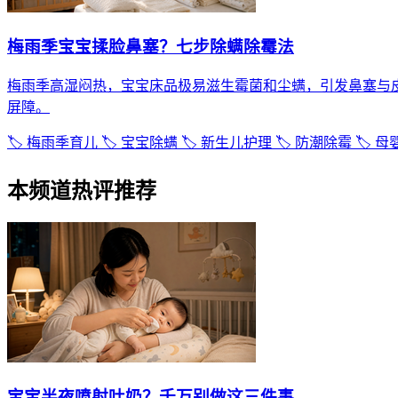
梅雨季宝宝揉脸鼻塞？七步除螨除霉法
梅雨季高湿闷热，宝宝床品极易滋生霉菌和尘螨，引发鼻塞与皮
屏障。
🏷️ 梅雨季育儿
🏷️ 宝宝除螨
🏷️ 新生儿护理
🏷️ 防潮除霉
🏷️ 
本频道热评推荐
宝宝半夜喷射吐奶？千万别做这三件事