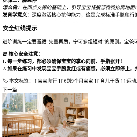
步骤三：膝悬停
怎么做
：在四点支撑的基础上，引导宝宝将腹部微微抬离地面1-
发育学意义
：深度激活核心抗伸能力，这是完成标准手膝爬行
安全红线提示
进阶训练一定要遵循“先量再质，宁可多组短时”的原则。宝爸
🚨 核心安全注意：
1. 每一步练习，都必须确保宝宝的掌心向前、手指张开！
2. 如果在练习中发现宝宝手腕发红或有痛感，必须立即停止，
🏷️ 本文标签：
[ 宝宝爬行 ]
[ 6到9个月宝宝 ]
[ 育儿干货 ]
[ 运动
下一篇