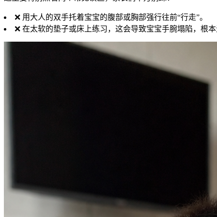
❌ 用大人的双手托着宝宝的腹部或胸部强行往前“行走”。
❌ 在太软的垫子或床上练习，这会导致宝宝手腕塌陷，根