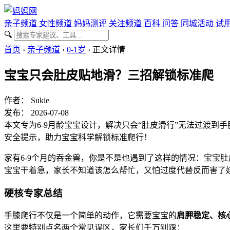
亲子频道
女性频道
妈妈测评
关注频道
百科
问答
同城活动
试
🔍
首页
›
亲子频道
›
0-1岁
›
正文详情
宝宝只会肚皮贴地滑？三招解锁标准爬
作者：
Sukie
发布： 2026-07-08
本文专为6-9月龄宝宝设计，解决只会“肚皮滑行”无法过渡
安全提示，助力宝宝科学解锁标准爬行！
家有6-9个月的吞金兽，你是不是也遇到了这样的情况：宝宝
宝宝干着急，家长不知道该怎么帮忙，又怕过度代替反而害了
硬核专家总结
手膝爬行不仅是一个简单的动作，它需要宝宝的
肩胛稳定、核
这里要特别点名两个常见误区，家长们千万别踩：