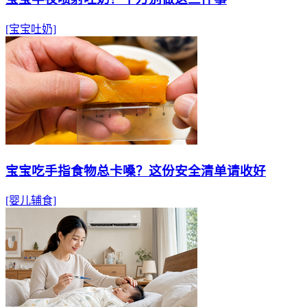
[宝宝吐奶]
宝宝吃手指食物总卡嗓？这份安全清单请收好
[婴儿辅食]