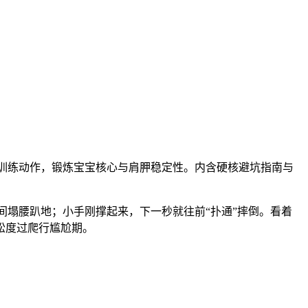
内训练动作，锻炼宝宝核心与肩胛稳定性。内含硬核避坑指南与
间塌腰趴地；小手刚撑起来，下一秒就往前“扑通”摔倒。看着
松度过爬行尴尬期。