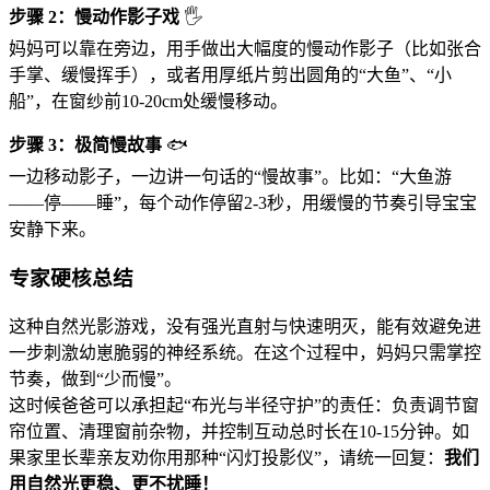
步骤 2：慢动作影子戏
🖐️
妈妈可以靠在旁边，用手做出大幅度的慢动作影子（比如张合
手掌、缓慢挥手），或者用厚纸片剪出圆角的“大鱼”、“小
船”，在窗纱前10-20cm处缓慢移动。
步骤 3：极简慢故事
🐟
一边移动影子，一边讲一句话的“慢故事”。比如：“大鱼游
——停——睡”，每个动作停留2-3秒，用缓慢的节奏引导宝宝
安静下来。
专家硬核总结
这种自然光影游戏，没有强光直射与快速明灭，能有效避免进
一步刺激幼崽脆弱的神经系统。在这个过程中，妈妈只需掌控
节奏，做到“少而慢”。
这时候爸爸可以承担起“布光与半径守护”的责任：负责调节窗
帘位置、清理窗前杂物，并控制互动总时长在10-15分钟。如
果家里长辈亲友劝你用那种“闪灯投影仪”，请统一回复：
我们
用自然光更稳、更不扰睡！