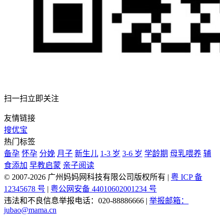
扫一扫立即关注
友情链接
搜优宝
热门标签
备孕
怀孕
分娩
月子
新生儿
1-3 岁
3-6 岁
学龄期
母乳喂养
辅
食添加
早教启蒙
亲子阅读
© 2007-2026 广州妈妈网科技有限公司版权所有
|
粤 ICP 备
12345678 号
|
粤公网安备 44010602001234 号
违法和不良信息举报电话：020-88886666
|
举报邮箱：
jubao@mama.cn