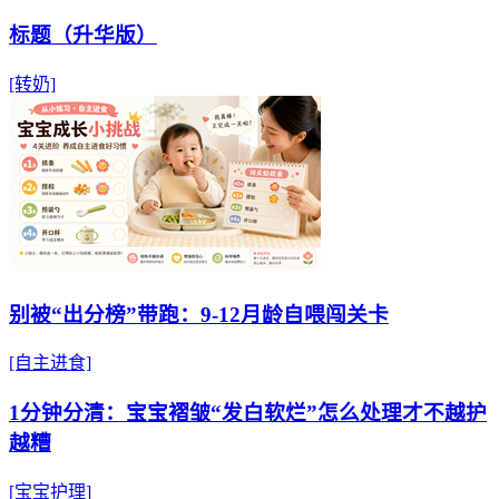
标题（升华版）
[转奶]
别被“出分榜”带跑：9-12月龄自喂闯关卡
[自主进食]
1分钟分清：宝宝褶皱“发白软烂”怎么处理才不越护
越糟
[宝宝护理]