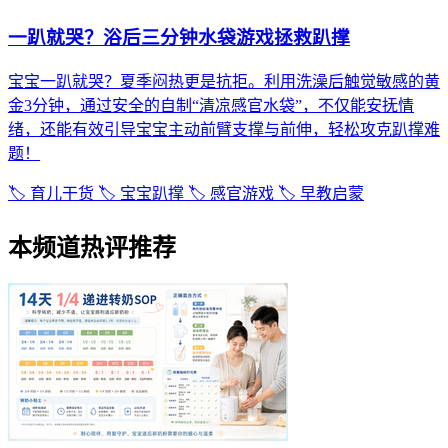
一趴就哭？浴后三分钟水袋游戏拯救趴撑
宝宝一趴就哭？夏季闷热更是抗拒。利用洗澡后触觉敏感的黄
金3分钟，通过安全的自制“清凉感官水袋”，不仅能安抚情
绪，还能有效引导宝宝主动前臂支撑与前伸，轻松攻克趴撑难
题！
🏷️ 育儿干货
🏷️ 宝宝趴撑
🏷️ 感官游戏
🏷️ 早教启蒙
本频道热评推荐