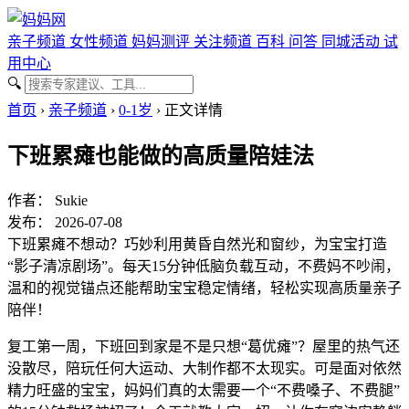
亲子频道
女性频道
妈妈测评
关注频道
百科
问答
同城活动
试
用中心
🔍
首页
›
亲子频道
›
0-1岁
›
正文详情
下班累瘫也能做的高质量陪娃法
作者：
Sukie
发布： 2026-07-08
下班累瘫不想动？巧妙利用黄昏自然光和窗纱，为宝宝打造
“影子清凉剧场”。每天15分钟低脑负载互动，不费妈不吵闹，
温和的视觉锚点还能帮助宝宝稳定情绪，轻松实现高质量亲子
陪伴！
复工第一周，下班回到家是不是只想“葛优瘫”？屋里的热气还
没散尽，陪玩任何大运动、大制作都不太现实。可是面对依然
精力旺盛的宝宝，妈妈们真的太需要一个“不费嗓子、不费腿”