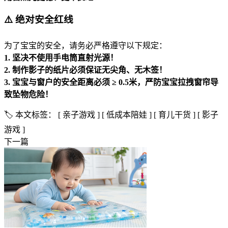
⚠️ 绝对安全红线
为了宝宝的安全，请务必严格遵守以下规定：
1. 坚决不使用手电筒直射光源！
2. 制作影子的纸片必须保证无尖角、无木签！
3. 宝宝与窗户的安全距离必须 ≥ 0.5米，严防宝宝拉拽窗帘导
致坠物危险！
🏷️ 本文标签：
[ 亲子游戏 ]
[ 低成本陪娃 ]
[ 育儿干货 ]
[ 影子
游戏 ]
下一篇