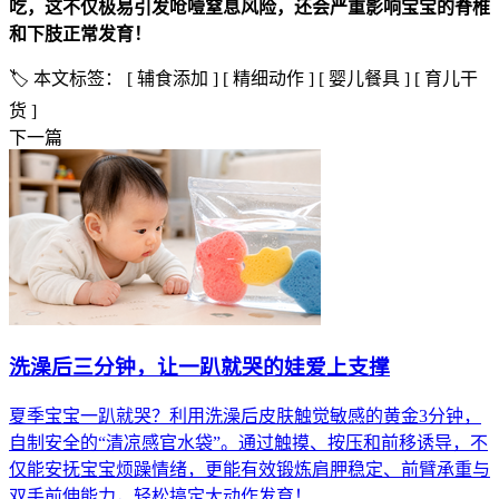
吃，这不仅极易引发呛噎窒息风险，还会严重影响宝宝的脊椎
和下肢正常发育！
🏷️ 本文标签：
[ 辅食添加 ]
[ 精细动作 ]
[ 婴儿餐具 ]
[ 育儿干
货 ]
下一篇
洗澡后三分钟，让一趴就哭的娃爱上支撑
夏季宝宝一趴就哭？利用洗澡后皮肤触觉敏感的黄金3分钟，
自制安全的“清凉感官水袋”。通过触摸、按压和前移诱导，不
仅能安抚宝宝烦躁情绪，更能有效锻炼肩胛稳定、前臂承重与
双手前伸能力，轻松搞定大动作发育！