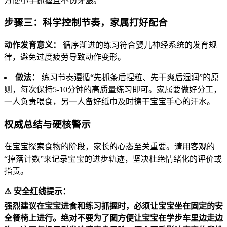
方便小手抓握且不伤牙龈。
步骤三：科学控制节奏，家属打好配合
动作发育意义：
循序渐进的练习符合婴儿神经系统的发育规
律，避免过度疲劳导致动作变形。
做法：
练习节奏遵循“先抓条后捏粒、先干爽后湿润”的原
则，每次保持5-10分钟的高质量练习即可。家属要做好分工，
一人负责喂食，另一人备好纸巾及时擦干宝宝手心的汗水。
权威总结与硬核警示
在宝宝探索食物的阶段，家长的心态至关重要。请用客观的
“掉落计数”来记录宝宝的进步轨迹，坚决杜绝情绪化的评价或
指责。
⚠️ 安全红线提示：
强烈建议在宝宝进食和练习抓握时，必须让宝宝坐在固定的安
全餐椅上进行。绝对不要为了图方便让宝宝在学步车里边走边