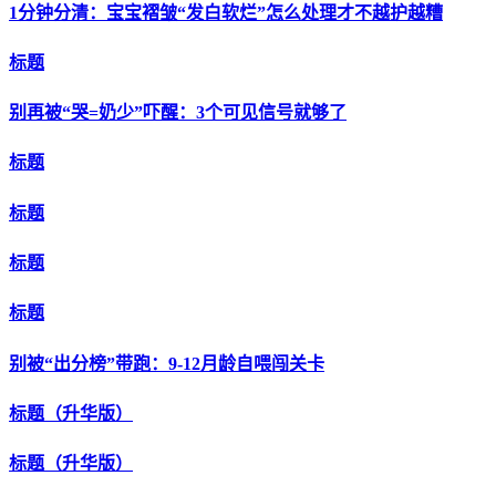
1分钟分清：宝宝褶皱“发白软烂”怎么处理才不越护越糟
标题
别再被“哭=奶少”吓醒：3个可见信号就够了
标题
标题
标题
标题
别被“出分榜”带跑：9-12月龄自喂闯关卡
标题（升华版）
标题（升华版）