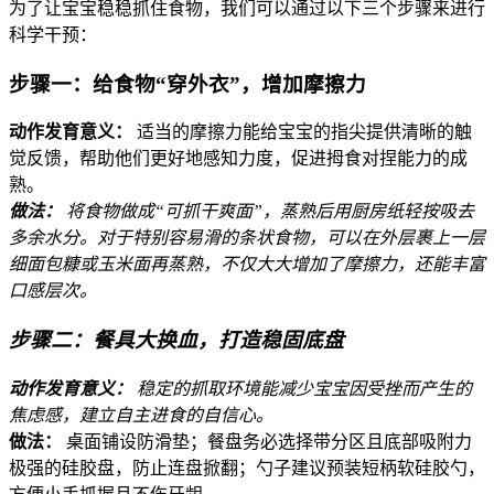
为了让宝宝稳稳抓住食物，我们可以通过以下三个步骤来进行
科学干预：
步骤一：给食物“穿外衣”，增加摩擦力
动作发育意义：
适当的摩擦力能给宝宝的指尖提供清晰的触
觉反馈，帮助他们更好地感知力度，促进拇食对捏能力的成
熟。
做法：
将食物做成“可抓干爽面”，蒸熟后用厨房纸轻按吸去
多余水分。对于特别容易滑的条状食物，可以在外层裹上一层
细面包糠或玉米面再蒸熟，不仅大大增加了摩擦力，还能丰富
口感层次。
步骤二：餐具大换血，打造稳固底盘
动作发育意义：
稳定的抓取环境能减少宝宝因受挫而产生的
焦虑感，建立自主进食的自信心。
做法：
桌面铺设防滑垫；餐盘务必选择带分区且底部吸附力
极强的硅胶盘，防止连盘掀翻；勺子建议预装短柄软硅胶勺，