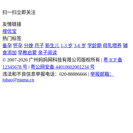
扫一扫立即关注
友情链接
搜优宝
热门标签
备孕
怀孕
分娩
月子
新生儿
1-3 岁
3-6 岁
学龄期
母乳喂养
辅
食添加
早教启蒙
亲子阅读
© 2007-2026 广州妈妈网科技有限公司版权所有
|
粤 ICP 备
12345678 号
|
粤公网安备 44010602001234 号
违法和不良信息举报电话：020-88886666
|
举报邮箱：
jubao@mama.cn