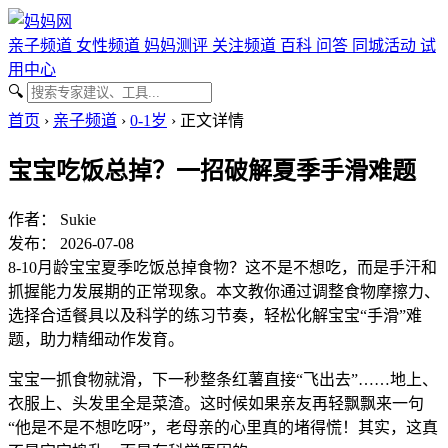
亲子频道
女性频道
妈妈测评
关注频道
百科
问答
同城活动
试
用中心
🔍
首页
›
亲子频道
›
0-1岁
›
正文详情
宝宝吃饭总掉？一招破解夏季手滑难题
作者：
Sukie
发布： 2026-07-08
8-10月龄宝宝夏季吃饭总掉食物？这不是不想吃，而是手汗和
抓握能力发展期的正常现象。本文教你通过调整食物摩擦力、
选择合适餐具以及科学的练习节奏，轻松化解宝宝“手滑”难
题，助力精细动作发育。
宝宝一抓食物就滑，下一秒整条红薯直接“飞出去”……地上、
衣服上、头发里全是菜渣。这时候如果亲友再轻飘飘来一句
“他是不是不想吃呀”，老母亲的心里真的堵得慌！其实，这真