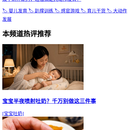
🏷️ 婴儿发育
🏷️ 趴撑训练
🏷️ 感官游戏
🏷️ 育儿干货
🏷️ 大动作
发展
本频道热评推荐
宝宝半夜喷射吐奶？千万别做这三件事
[宝宝吐奶]