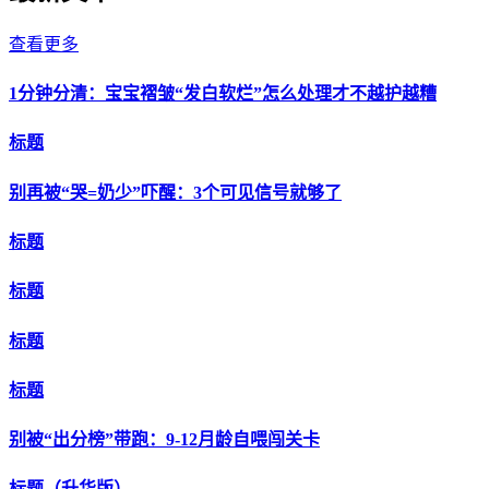
查看更多
1分钟分清：宝宝褶皱“发白软烂”怎么处理才不越护越糟
标题
别再被“哭=奶少”吓醒：3个可见信号就够了
标题
标题
标题
标题
别被“出分榜”带跑：9-12月龄自喂闯关卡
标题（升华版）