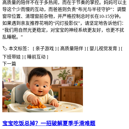
高质量的陪伴不在于多热闹，而在于节奏的掌控。妈妈可以主
导这个少而慢的互动，而爸爸则负责“布光与半径守护”：调整
窗帘位置、清理窗前杂物，并严格控制总时长在10-15分钟。
如果遇到亲友推荐花哨的“闪灯投影仪”，请坚定地告诉他们：
“我们用自然光更稳定，对宝宝的神经系统更友好，也更不扰
乱睡眠。”
🏷️ 本文标签：
[ 亲子游戏 ]
[ 高质量陪伴 ]
[ 婴儿视觉发育 ]
[
下班带娃 ]
[ 睡前互动 ]
下一篇
宝宝吃饭总掉？一招破解夏季手滑难题