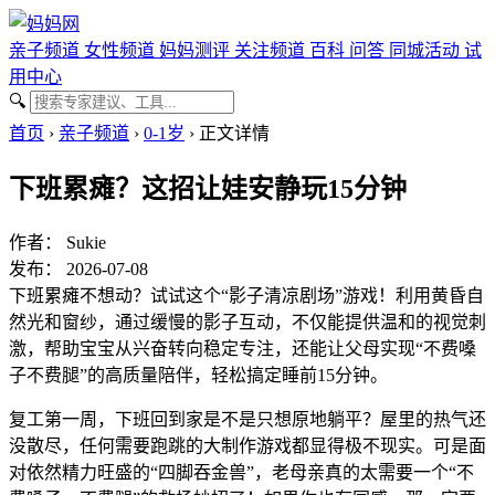
亲子频道
女性频道
妈妈测评
关注频道
百科
问答
同城活动
试
用中心
🔍
首页
›
亲子频道
›
0-1岁
›
正文详情
下班累瘫？这招让娃安静玩15分钟
作者：
Sukie
发布： 2026-07-08
下班累瘫不想动？试试这个“影子清凉剧场”游戏！利用黄昏自
然光和窗纱，通过缓慢的影子互动，不仅能提供温和的视觉刺
激，帮助宝宝从兴奋转向稳定专注，还能让父母实现“不费嗓
子不费腿”的高质量陪伴，轻松搞定睡前15分钟。
复工第一周，下班回到家是不是只想原地躺平？屋里的热气还
没散尽，任何需要跑跳的大制作游戏都显得极不现实。可是面
对依然精力旺盛的“四脚吞金兽”，老母亲真的太需要一个“不