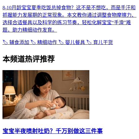
8-10月龄宝宝夏季吃饭总掉食物？这不是不想吃，而是手汗和
抓握能力发展期的正常现象。本文教你通过调整食物摩擦力、
选择合适餐具以及科学的练习节奏，轻松化解宝宝“手滑”难
题，助力精细动作发育。
🏷️ 辅食添加
🏷️ 精细动作
🏷️ 婴儿餐具
🏷️ 育儿干货
本频道热评推荐
宝宝半夜喷射吐奶？千万别做这三件事