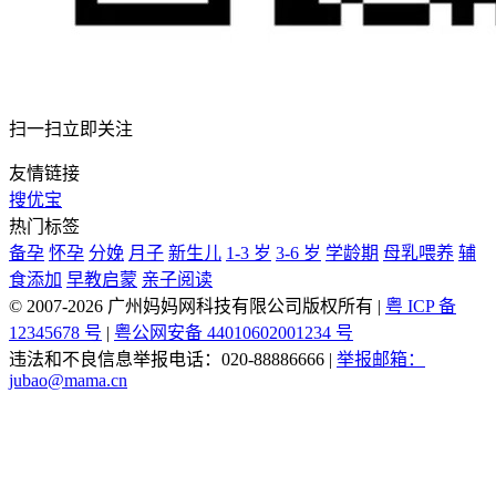
扫一扫立即关注
友情链接
搜优宝
热门标签
备孕
怀孕
分娩
月子
新生儿
1-3 岁
3-6 岁
学龄期
母乳喂养
辅
食添加
早教启蒙
亲子阅读
© 2007-2026 广州妈妈网科技有限公司版权所有
|
粤 ICP 备
12345678 号
|
粤公网安备 44010602001234 号
违法和不良信息举报电话：020-88886666
|
举报邮箱：
jubao@mama.cn