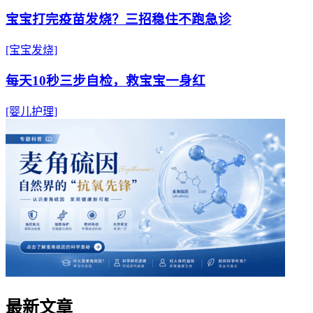
宝宝打完疫苗发烧？三招稳住不跑急诊
[宝宝发烧]
每天10秒三步自检，救宝宝一身红
[婴儿护理]
最新文章