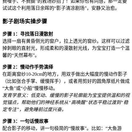
费嗓子、不费腿”的救场妙招了！如果你也有同感，那一定要
试试这个利用落日余晖的“影子清凉剧场”，安静又治愈。
影子剧场实操步骤
步骤 1：寻找落日漫散射
选择一扇有黄昏侧光的窗户，拉上透光的窗纱。这样可以过滤
掉刺眼的直射光，形成柔和的漫散射光线，为宝宝打造一个温
馨的“天然幕布”。
步骤 2：慢动作手势演绎
在距离窗纱10-20cm的地方，用双手做出大幅度的慢动作影子
（比如张合手掌、缓慢挥手），或者用剪好的圆角厚纸片做成
“大鱼”或“小船”慢慢移动。
发育学意义：低变动、缓慢的影子轮廓能为宝宝提供温和的视
觉锚点，帮助他们的神经系统从“高唤醒”状态平稳过渡到“稳
定专注”，避免睡前过度兴奋。
步骤 3：一句话慢故事
配合影子的移动，讲一句极简的“慢故事”。比如：“大鱼游