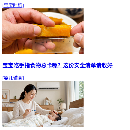
[宝宝吐奶]
宝宝吃手指食物总卡嗓？这份安全清单请收好
[婴儿辅食]