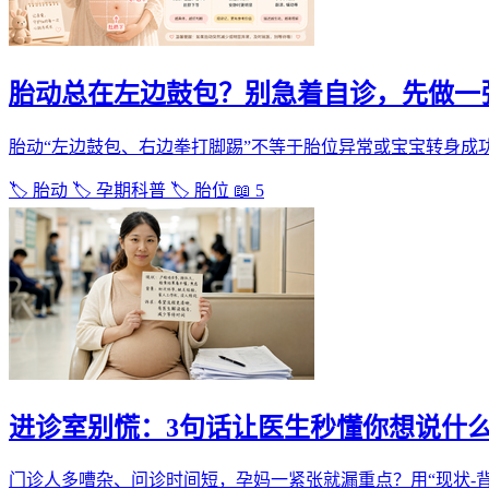
胎动总在左边鼓包？别急着自诊，先做一
胎动“左边鼓包、右边拳打脚踢”不等于胎位异常或宝宝转身成功
🏷️ 胎动
🏷️ 孕期科普
🏷️ 胎位
📖 5
进诊室别慌：3句话让医生秒懂你想说什
门诊人多嘈杂、问诊时间短，孕妈一紧张就漏重点？用“现状-背