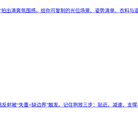
射光”拍出清爽氛围感。给你可复制的光位场景、姿势清单、衣料与道
反射被“失重+缺边界”触发。记住抱放三步：贴近、减速、支撑—