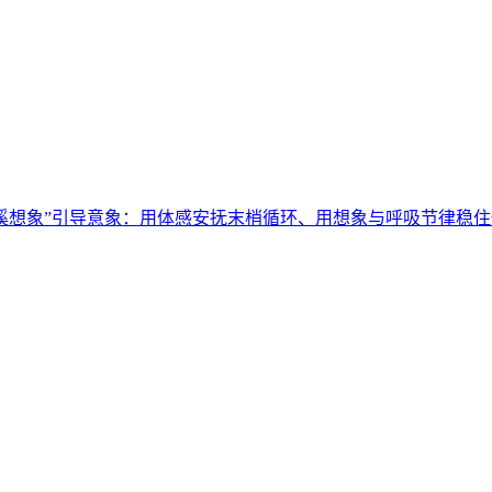
“山溪想象”引导意象：用体感安抚末梢循环、用想象与呼吸节律稳住