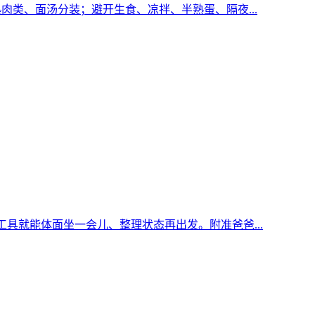
肉类、面汤分装；避开生食、凉拌、半熟蛋、隔夜...
具就能体面坐一会儿、整理状态再出发。附准爸爸...