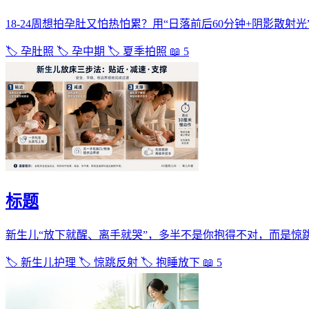
18-24周想拍孕肚又怕热怕累？用“日落前后60分钟+阴影散
🏷️ 孕肚照
🏷️ 孕中期
🏷️ 夏季拍照
📖 5
标题
新生儿“放下就醒、离手就哭”，多半不是你抱得不对，而是惊跳
🏷️ 新生儿护理
🏷️ 惊跳反射
🏷️ 抱睡放下
📖 5