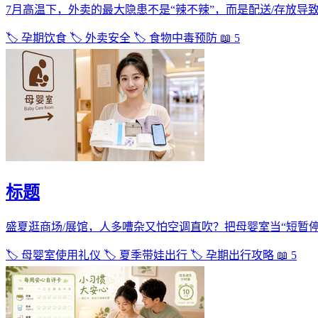
7月高温下，外卖的最大隐患不是“辣不辣”，而是配送/存放导
🏷️ 孕期饮食
🏷️ 外卖安全
🏷️ 食物中毒预防
📖 5
标题
盛夏逛商场/展馆，人多嘈杂又怕空调直吹？把母婴室当“短暂
🏷️ 母婴室使用礼仪
🏷️ 夏季带娃出行
🏷️ 孕期出行攻略
📖 5