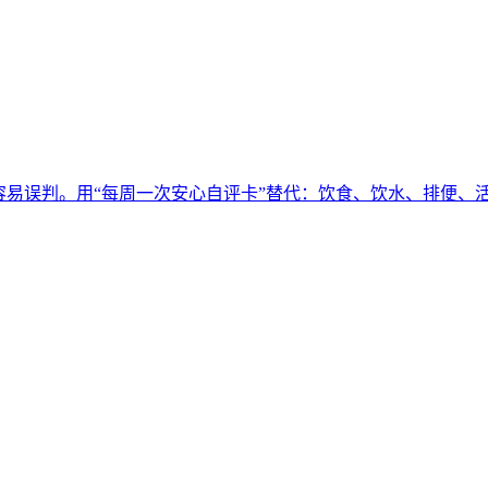
易误判。用“每周一次安心自评卡”替代：饮食、饮水、排便、活动、