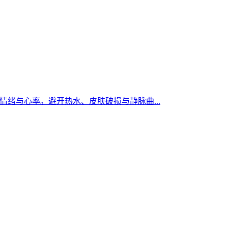
情绪与心率。避开热水、皮肤破损与静脉曲...