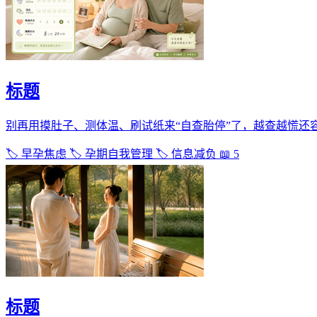
标题
别再用摸肚子、测体温、刷试纸来“自查胎停”了，越查越慌还容
🏷️ 早孕焦虑
🏷️ 孕期自我管理
🏷️ 信息减负
📖 5
标题