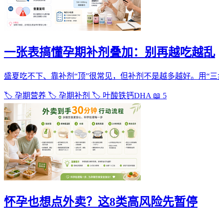
一张表搞懂孕期补剂叠加：别再越吃越乱
盛夏吃不下、靠补剂“顶”很常见，但补剂不是越多越好。用“三步
🏷️ 孕期营养
🏷️ 孕期补剂
🏷️ 叶酸铁钙DHA
📖 5
怀孕也想点外卖？这8类高风险先暂停