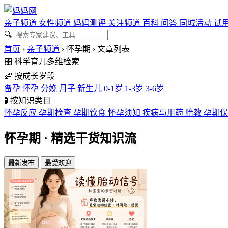
亲子频道
女性频道
妈妈测评
关注频道
百科
问答
同城活动
试
🔍
首页
›
亲子频道
›
怀孕期
›
文章列表
🎛️
科学育儿多维检索
👶
按成长岁段
备孕
怀孕
分娩
月子
新生儿
0-1岁
1-3岁
3-6岁
🧪
按知识类目
怀孕反应
孕期检查
孕期饮食
怀孕须知
疾病与用药
胎教
孕期
怀孕期
· 精选干货知识流
最新发布
最受欢迎