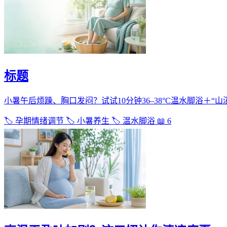
标题
小暑午后烦躁、胸口发闷？试试10分钟36–38°C温水脚浴＋
🏷️ 孕期情绪调节
🏷️ 小暑养生
🏷️ 温水脚浴
📖 6