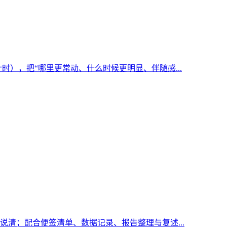
），把“哪里更常动、什么时候更明显、伴随感...
说清；配合便签清单、数据记录、报告整理与复述...