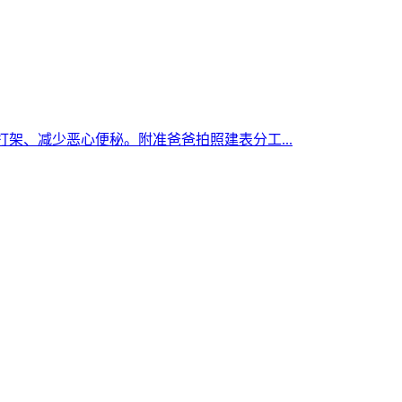
打架、减少恶心便秘。附准爸爸拍照建表分工...