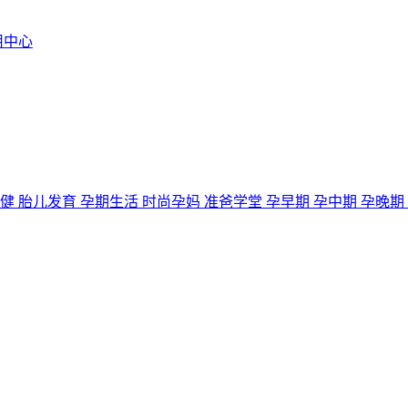
用中心
保健
胎儿发育
孕期生活
时尚孕妈
准爸学堂
孕早期
孕中期
孕晚期