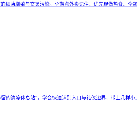
致的细菌增殖与交叉污染。孕期点外卖记住：优先现做热食、全熟
停留的清凉休息站”，学会快速识别入口与礼仪边界，带上几样小工